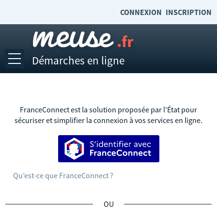
CONNEXION
INSCRIPTION
Démarches en ligne
Ouvrir le menu
Accueil
Emplois et stages
FranceConnect est la solution proposée par l’État pour
sécuriser et simplifier la connexion à vos services en ligne.
Mes demandes
S’identifier avec FranceConnect
Mes documents
Mon compte
Qu’est-ce que FranceConnect ?
Accéder à meuse.fr