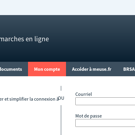
marches en ligne
documents
Mon compte
Accéder à meuse.fr
BRSA 
*
Courriel
r et simplifier la connexion à
*
Mot de passe
c FranceConnect