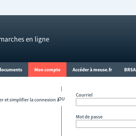
marches en ligne
documents
Mon compte
Accéder à meuse.fr
BRSA 
*
Courriel
r et simplifier la connexion à
*
Mot de passe
c FranceConnect