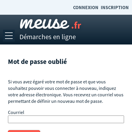
*
CONNEXION
INSCRIPTION
Démarches en ligne
Ouvrir le menu
Accueil
Mot de passe oublié
Emplois et stages
Mes demandes
Si vous avez égaré votre mot de passe et que vous
souhaitez pouvoir vous connecter à nouveau, indiquez
Mes documents
votre adresse électronique. Vous recevrez un courriel vous
permettant de définir un nouveau mot de passe.
Mon compte
Courriel
Accéder à meuse.fr