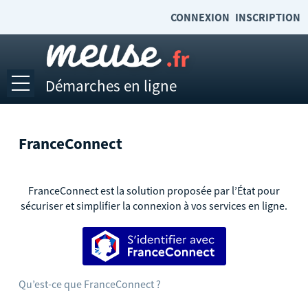
CONNEXION
INSCRIPTION
Démarches en ligne
Ouvrir le menu
Accueil
FranceConnect
Emplois et stages
Mes demandes
FranceConnect est la solution proposée par l’État pour
sécuriser et simplifier la connexion à vos services en ligne.
Mes documents
S’identifier avec FranceConnect
Mon compte
Accéder à meuse.fr
Qu’est-ce que FranceConnect ?